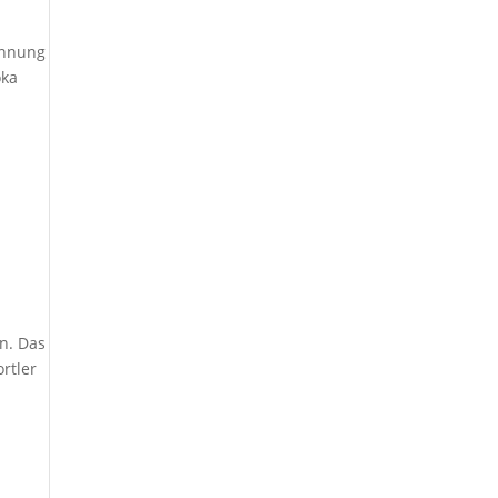
annung
oka
n
en. Das
rtler