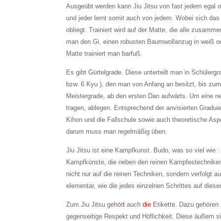
Ausgeübt werden kann Jiu Jitsu von fast jedem egal ob 
und jeder lernt somit auch von jedem. Wobei sich das 
obliegt. Trainiert wird auf der Matte, die alle zusamm
man den Gi, einen robusten Baumwollanzug in weiß o
Matte trainiert man barfuß.
Es gibt Gürtelgrade. Diese unterteilt man in Schülerg
bzw. 6 Kyu ), den man von Anfang an besitzt, bis zum 
Meistergrade, ab den ersten Dan aufwärts. Um eine n
tragen, ablegen. Entsprechend der anvisierten Gradu
Kihon und die Fallschule sowie auch theoretische Aspe
darum muss man regelmäßig üben.
Jiu Jitsu ist eine Kampfkunst. Budo, was so viel wie 
Kampfkünste, die neben den reinen Kampfestechniken a
nicht nur auf die reinen Techniken, sondern verfolgt 
elementar, wie die jedes einzelnen Schrittes auf die
Zum Jiu Jitsu gehör
t
auch
die
Etikette. Dazu gehören 
gegenseitige Respekt und Höflichkeit. Diese äußern 