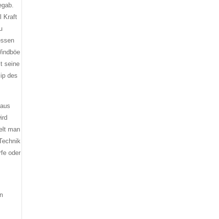
egab.
 Kraft
u
essen
Windböe
t seine
ip des
 aus
ird
elt man
 Technik
rfe oder
en