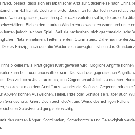
 rankt, besagt, dass sich ein japanischer Arzt auf Studienreise nach China b
erricht im Nahkampf. Doch er merkte, dass man für die Techniken relativ viel
s Naturereignisses, dass ihn später dazu verleiten sollte, die erste Jiu Jits
 schwerfälligen Eichen dem starken Wind nicht gewachsen waren und unter d
en hatten jedoch leichtes Spiel. Weil sie nachgaben, sich geschmeidig jeder 
ünglichen Platz einnahmen, hielten sie dem Sturm stand. Daher nannte der Arz
Dieses Prinzip, nach dem die Weiden sich bewegten, ist nun das Grundprinz
Prinzip keinesfalls Kraft gegen Kraft gewandt wird. Mögliche Angriffe können
fer kann be – oder unbewaffnet sein. Die Kraft des gegnerischen Angriffs w
t. Das Ziel beim Jiu Jitsu ist es, den Gegner unschädlich zu machen. Hand
en, so weicht man dem Angriff aus, wendet die Kraft des Gegeners mit einer
 zur Abwehr können Ausweichen, Hebel,Tritte oder Schläge sein, aber auch Wü
en Grundschule, Kihon. Doch auch die Art und Weise des richtigen Fallens,
er sicheren Selbstverteidigung sehr wichtig.
 somit den ganzen Körper. Koordination, Körperkontrolle und Gelenkigkeit werd
r.