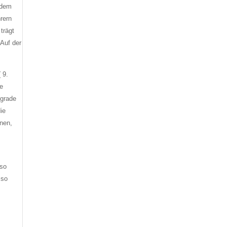
jedem
rern
trägt
Auf der
 9.
ie
rgrade
ie
nnen,
lso
 so