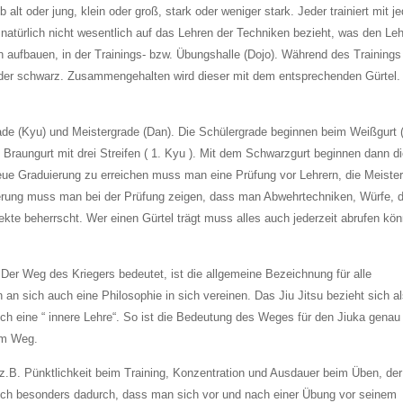
alt oder jung, klein oder groß, stark oder weniger stark. Jeder trainiert mit 
natürlich nicht wesentlich auf das Lehren der Techniken bezieht, was den Leh
en aufbauen, in der Trainings- bzw. Übungshalle (Dojo). Während des Trainings 
der schwarz. Zusammengehalten wird dieser mit dem entsprechenden Gürtel. 
rade (Kyu) und Meistergrade (Dan). Die Schülergrade beginnen beim Weißgurt (
Braungurt mit drei Streifen ( 1. Kyu ). Mit dem Schwarzgurt beginnen dann d
eue Graduierung zu erreichen muss man eine Prüfung vor Lehrern, die Meiste
ierung muss man bei der Prüfung zeigen, dass man Abwehrtechniken, Würfe, d
kte beherrscht. Wer einen Gürtel trägt muss alles auch jederzeit abrufen kö
: Der Weg des Kriegers bedeutet, ist die allgemeine Bezeichnung für alle
n sich auch eine Philosophie in sich vereinen. Das Jiu Jitsu bezieht sich a
auch eine “ innere Lehre“. So ist die Bedeutung des Weges für den Jiuka genau
sem Weg.
z.B. Pünktlichkeit beim Training, Konzentration und Ausdauer beim Üben, der
sich besonders dadurch, dass man sich vor und nach einer Übung vor seinem