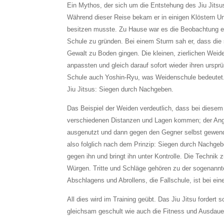
Ein Mythos, der sich um die Entstehung des Jiu Jitsus
Während dieser Reise bekam er in einigen Klöstern Unt
besitzen musste. Zu Hause war es die Beobachtung eine
Schule zu gründen. Bei einem Sturm sah er, dass die
Gewalt zu Boden gingen. Die kleinen, zierlichen Weid
anpassten und gleich darauf sofort wieder ihren urspr
Schule auch Yoshin-Ryu, was Weidenschule bedeutet. 
Jiu Jitsus: Siegen durch Nachgeben.
Das Beispiel der Weiden verdeutlich, dass bei diesem 
verschiedenen Distanzen und Lagen kommen; der Angrei
ausgenutzt und dann gegen den Gegner selbst gewende
also folglich nach dem Prinzip: Siegen durch Nachgeb
gegen ihn und bringt ihn unter Kontrolle. Die Technik
Würgen. Tritte und Schläge gehören zu der sogenannt
Abschlagens und Abrollens, die Fallschule, ist bei ein
All dies wird im Training geübt. Das Jiu Jitsu fordert
gleichsam geschult wie auch die Fitness und Ausdaue