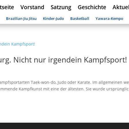
tseite
Vorstand
Satzung
Geschichte
Aktuel
Brazilian Jiu Jitsu
Kinder-Judo
Basketball
Yawara-Kempo
urg. Nicht nur irgendein Kampfsport!
mpfsportarten Taek-won-do, Judo oder Karate. Im allgemeinen we
n stammende Kampfkunst mit eine der ältesten. Sie wurde ursprüngli