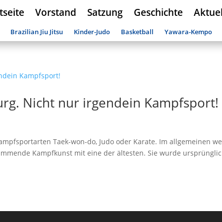
tseite
Vorstand
Satzung
Geschichte
Aktuel
Brazilian Jiu Jitsu
Kinder-Judo
Basketball
Yawara-Kempo
urg. Nicht nur irgendein Kampfsport!
mpfsportarten Taek-won-do, Judo oder Karate. Im allgemeinen we
n stammende Kampfkunst mit eine der ältesten. Sie wurde ursprüngli