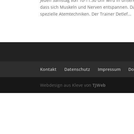
Jeden Samstag von 10-11:30 Uhr wird in unserer
dass sich Muskeln und Nerven entspannen. Da
spezielle Atemtechniken. Der Trainer Detlef...
Kontakt
Datenschutz
Impressum
Do
Webdesign aus Kleve von
TJWeb